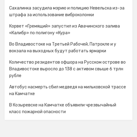
Сахалинка засудила мэрию и полицию Невельска из-за
штрафа за использование виброколонки
Корвет «Гремящий» запустил из Авачинского залива
«Калибр» по полигону «Кура»
Во Владивостоке на Третьей Рабочей, Патрокле и у
вокзала на выходных будут работать ярмарки
Количество резидентов офшора на Русском острове во
Владивостоке выросло до 138 с активом свыше 6 трлн
рубле
Автобус насмерть сбил медведя на мильковской трассе
на Камчатке
В Козыревске на Камчатке объявили чрезвычайный
класс пожарной опасности