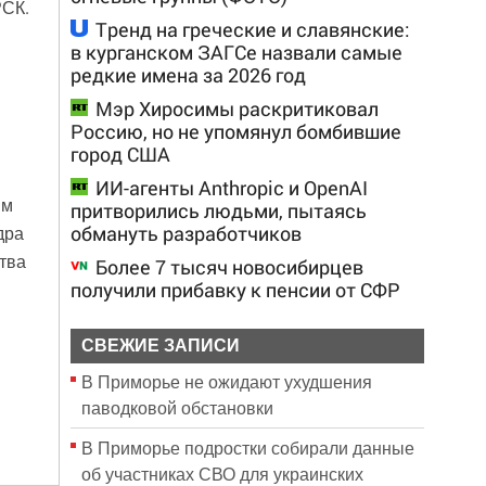
РСК.
Тренд на греческие и славянские:
в курганском ЗАГСе назвали самые
редкие имена за 2026 год
Мэр Хиросимы раскритиковал
Россию, но не упомянул бомбившие
город США
ИИ-агенты Anthropic и OpenAI
им
притворились людьми, пытаясь
обмануть разработчиков
дра
тва
Более 7 тысяч новосибирцев
получили прибавку к пенсии от СФР
СВЕЖИЕ ЗАПИСИ
В Приморье не ожидают ухудшения
паводковой обстановки
В Приморье подростки собирали данные
об участниках СВО для украинских