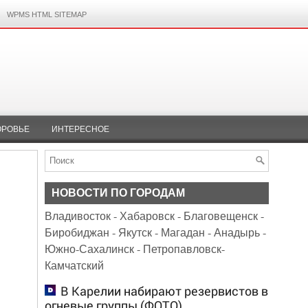
WPMS HTML SITEMAP
ОРОВЬЕ
ИНТЕРЕСНОЕ
НОВОСТИ ПО ГОРОДАМ
Владивосток
-
Хабаровск
-
Благовещенск
-
Биробиджан
-
Якутск
-
Магадан
-
Анадырь
-
Южно-Сахалинск
-
Петропавловск-
Камчатский
В Карелии набирают резервистов в
огневые группы (ФОТО)