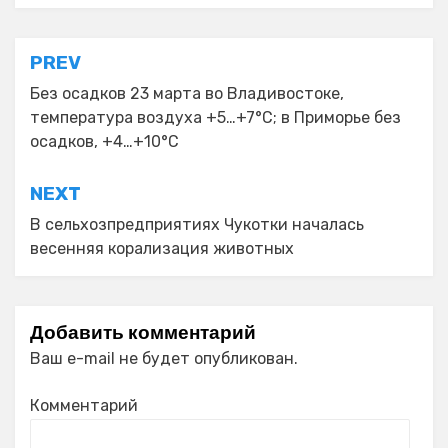
Навигация
PREV
по
Без осадков 23 марта во Владивостоке,
температура воздуха +5…+7°C; в Приморье без
записям
осадков, +4…+10°C
NEXT
В сельхозпредприятиях Чукотки началась
весенняя корализация животных
Добавить комментарий
Ваш e-mail не будет опубликован.
Комментарий