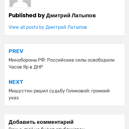
Published by
Дмитрий Латыпов
View all posts by Дмитрий Латыпов
Навигация
PREV
по
Минобороны РФ: Российские силы освободили
Часов Яр в ДНР
записям
NEXT
Мишустин решил судьбу Голиковой: громкий
указ
Добавить комментарий