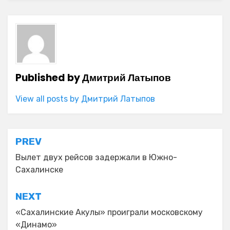
Published by
Дмитрий Латыпов
View all posts by Дмитрий Латыпов
Навигация
PREV
по
Вылет двух рейсов задержали в Южно-
Сахалинске
записям
NEXT
«Сахалинские Акулы» проиграли московскому
«Динамо»