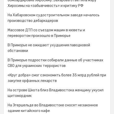
бомбардировке Хиросиму. Захарова ответила мэру
Хиросимы на «забывчивость» и критику РФ
На Хабаровском судостроительном заводе началось
производство дебаркадеров
Массовое ДТП со съездом машин в кюветы и
переворотом произошло в Приморье
В Приморье не ожидают ухудшения паводковой
обстановки
В Приморье подростки собирали данные об участниках
СВО для украинских террористов
«Круг добра» смог сэкономить более 35 млрд рублей при
закупке орфанных лекарств
На острове Шкота близ Владивостока женщину укусил
щитомордник
На Эгершельде во Владивостоке сносят незаконное
здание китайского кафе