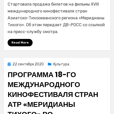
Стартовала продажа билетов на фильмы XVIII
продажа
билетов
международного кинофестиваля стран
на
Азиатско-Тихоокеанского региона «Меридианы
показы
Тихого». Об этом передает ДВ-РОСС со ссылкой
кинофестиваля
на пресс-службу смотра.
«Меридианы
Тихого
Read More
—
2020»
Posted
22 сентября 2020
Культура
on
ПРОГРАММА 18-ГО
МЕЖДУНАРОДНОГО
КИНОФЕСТИВАЛЯ СТРАН
АТР «МЕРИДИАНЫ