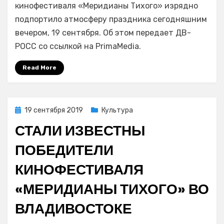
вечеринки
кинофестиваля «Меридианы Тихого» изрядно
гостей
подпортило атмосферу праздника сегодняшним
«Меридианов
вечером, 19 сентября. Об этом передает ДВ-
Тихого»
РОСС со ссылкой на PrimaMedia.
во
Владивостоке
Read More
ограничили
проход
граждан
—
Posted
19 сентября 2019
Культура
СМИ
on
СТАЛИ ИЗВЕСТНЫ
ПОБЕДИТЕЛИ
КИНОФЕСТИВАЛЯ
«МЕРИДИАНЫ ТИХОГО» ВО
ВЛАДИВОСТОКЕ