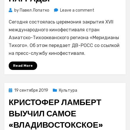
on
by
Павел Лопатко
Leave a comment
На
Сегодня состоялась церемония закрытия XVII
кинофестивале
«Меридианы
международного кинофестиваля стран
Тихого-2019»
Азиатско-Тихоокеанского региона «Меридианы
раздали
Тихого». Об этом передает ДВ-РОСС со ссылкой
награды
на пресс-службу кинофестиваля.
Read More
Posted
19 сентября 2019
Культура
on
КРИСТОФЕР ЛАМБЕРТ
ВЫУЧИЛ САМОЕ
«ВЛАДИВОСТОКСКОЕ»