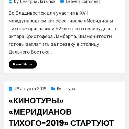
on
by
Дмитрий Латыпов
Leave a comment
Звезду
Во Владивосток для участия в XVII
фильмов
«Горец»
международном кинофестивале «Меридианы
и
Тихого» пригласили 62-летнего голливудского
«Смертельная
актера Кристофера Ламберта. Знаменитости
битва»
готовы заплатить за поездку в столицу
Кристофера
Дальнего Востока…
Ламберта
пригласили
Read More
на
«Меридианы
Тихого»
во
Posted
29 августа 2019
Культура
Владивосток
on
за
«КИНОТУРЫ»
5
«МЕРИДИАНОВ
млн
рублей
ТИХОГО-2019» СТАРТУЮТ