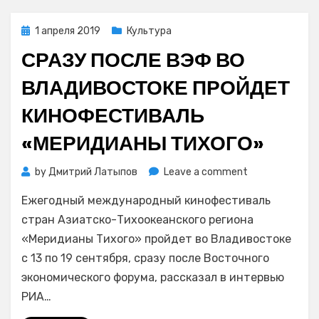
Posted
1 апреля 2019
Культура
on
СРАЗУ ПОСЛЕ ВЭФ ВО
ВЛАДИВОСТОКЕ ПРОЙДЕТ
КИНОФЕСТИВАЛЬ
«МЕРИДИАНЫ ТИХОГО»
on
by
Дмитрий Латыпов
Leave a comment
Сразу
Ежегодный международный кинофестиваль
после
ВЭФ
стран Азиатско-Тихоокеанского региона
во
«Меридианы Тихого» пройдет во Владивостоке
Владивостоке
с 13 по 19 сентября, сразу после Восточного
пройдет
экономического форума, рассказал в интервью
кинофестивал
РИА…
«Меридианы
Тихого»