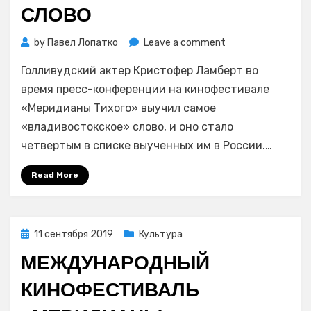
СЛОВО
on
by
Павел Лопатко
Leave a comment
Кристофер
Голливудский актер Кристофер Ламберт во
Ламберт
выучил
время пресс-конференции на кинофестивале
самое
«Меридианы Тихого» выучил самое
«владивостокско
«владивостокское» слово, и оно стало
слово
четвертым в списке выученных им в России.…
Read More
Posted
11 сентября 2019
Культура
on
МЕЖДУНАРОДНЫЙ
КИНОФЕСТИВАЛЬ