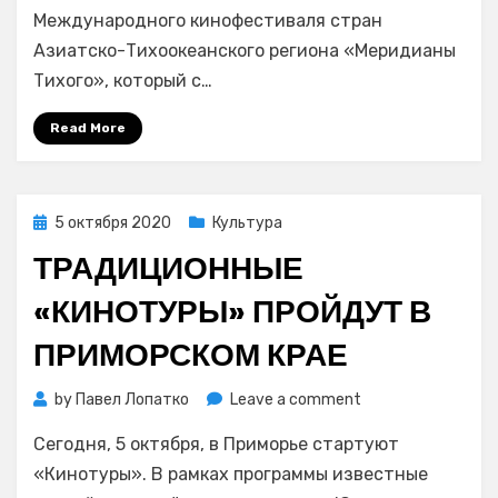
актеры
Международного кинофестиваля стран
проведут
Азиатско-Тихоокеанского региона «Меридианы
творческие
Тихого», который с…
встречи
в
Read More
городах
и
районах
Приморья
Posted
5 октября 2020
Культура
on
ТРАДИЦИОННЫЕ
«КИНОТУРЫ» ПРОЙДУТ В
ПРИМОРСКОМ КРАЕ
on
by
Павел Лопатко
Leave a comment
Традиционные
Сегодня, 5 октября, в Приморье стартуют
«Кинотуры»
пройдут
«Кинотуры». В рамках программы известные
в