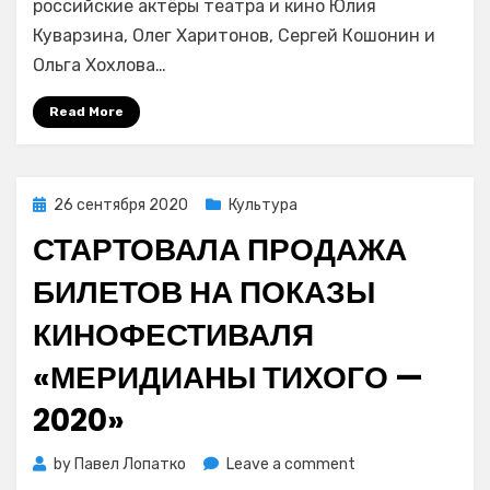
российские актёры театра и кино Юлия
Приморском
Куварзина, Олег Харитонов, Сергей Кошонин и
крае
Ольга Хохлова…
Read More
Posted
26 сентября 2020
Культура
on
СТАРТОВАЛА ПРОДАЖА
БИЛЕТОВ НА ПОКАЗЫ
КИНОФЕСТИВАЛЯ
«МЕРИДИАНЫ ТИХОГО —
2020»
on
by
Павел Лопатко
Leave a comment
Стартовала