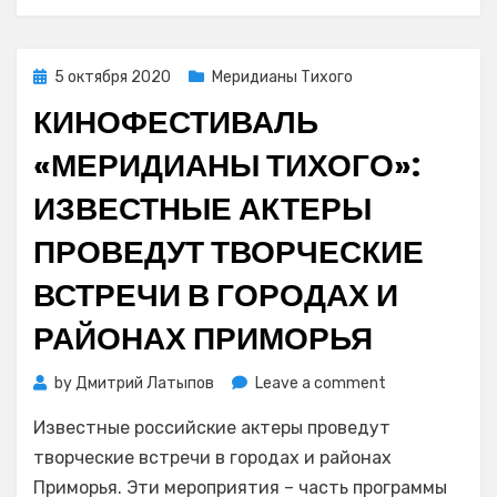
с
10
по
Posted
5 октября 2020
Меридианы Тихого
16
on
октября
КИНОФЕСТИВАЛЬ
«МЕРИДИАНЫ ТИХОГО»:
ИЗВЕСТНЫЕ АКТЕРЫ
ПРОВЕДУТ ТВОРЧЕСКИЕ
ВСТРЕЧИ В ГОРОДАХ И
РАЙОНАХ ПРИМОРЬЯ
on
by
Дмитрий Латыпов
Leave a comment
Кинофестивал
Известные российские актеры проведут
«Меридианы
Тихого»:
творческие встречи в городах и районах
известные
Приморья. Эти мероприятия – часть программы