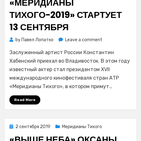
«МЕРИДИАНЫ
ТИХОГО-2019» СТАРТУЕТ
13 СЕНТЯБРЯ
on
by
Павел Лопатко
Leave a comment
Международный
Заслуженный артист России Константин
кинофестиваль
«Меридианы
Хабенский приехал во Владивосток. В этом году
Тихого-2019»
известный актер стал президентом XVII
стартует
международного кинофестиваля стран АТР
13
«Меридианы Тихого», в котором примут…
сентября
Read More
Posted
2 сентября 2019
Меридианы Тихого
on
«ВЫШЕ НЕБА» ОКСАНЫ