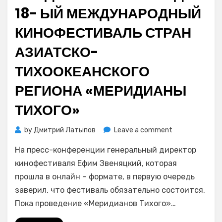
18- ЫЙ МЕЖДУНАРОДНЫЙ
КИНОФЕСТИВАЛЬ СТРАН
АЗИАТСКО-
ТИХООКЕАНСКОГО
РЕГИОНА «МЕРИДИАНЫ
ТИХОГО»
on
by
Дмитрий Латыпов
Leave a comment
В
На пресс-конференции генеральный директор
октябре
2020
кинофестиваля Ефим Звеняцкий, которая
года
прошла в онлайн – формате, в первую очередь
во
заверил, что фестиваль обязательно состоится.
Владивостоке
Пока проведение «Меридианов Тихого»…
пройдет
18-