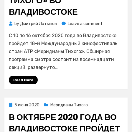
ТИХОГО» ВО
ВЛАДИВОСТОКЕ
on
by
Дмитрий Латыпов
Leave a comment
Программа
С 10 по 16 октября 2020 года во Владивостоке
18-
го
пройдет 18-й Международный кинофестиваль
Международно
стран АТР «Меридианы Тихого». Обширная
кинофестивал
программа смотра состоит из восемнадцати
стран
секций, развернуто…
АТР
«Меридианы
Read More
Тихого»
во
Владивостоке
Posted
5 июня 2020
Меридианы Тихого
on
В ОКТЯБРЕ 2020 ГОДА ВО
ВЛАДИВОСТОКЕ ПРОЙДЕТ