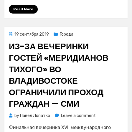
в
Read More
этом
удивительном
городе»
Posted
19 сентября 2019
Города
on
ИЗ-ЗА ВЕЧЕРИНКИ
ГОСТЕЙ «МЕРИДИАНОВ
ТИХОГО» ВО
ВЛАДИВОСТОКЕ
ОГРАНИЧИЛИ ПРОХОД
ГРАЖДАН — СМИ
on
by
Павел Лопатко
Leave a comment
Из-
Финальная вечеринка XVII международного
за