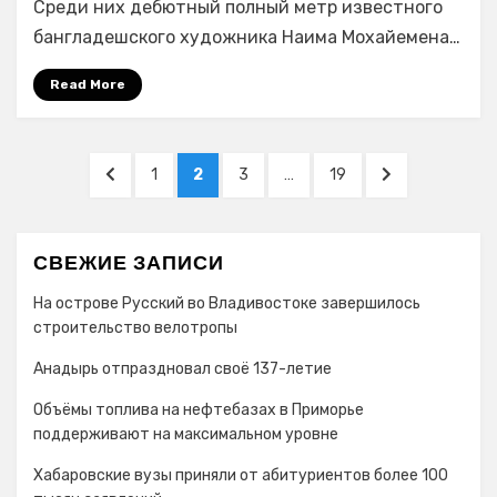
Среди них дебютный полный метр известного
день
бангладешского художника Наима Мохайемена…
показов.
Сегодня
Read More
будут
названы
победители
Навигация
PREVIOUS
PAGE
PAGE
PAGE
PAGE
NEXT
1
2
3
…
19
по
PAGE
PAGE
записям
СВЕЖИЕ ЗАПИСИ
На острове Русский во Владивостоке завершилось
строительство велотропы
Анадырь отпраздновал своё 137-летие
Объёмы топлива на нефтебазах в Приморье
поддерживают на максимальном уровне
Хабаровские вузы приняли от абитуриентов более 100