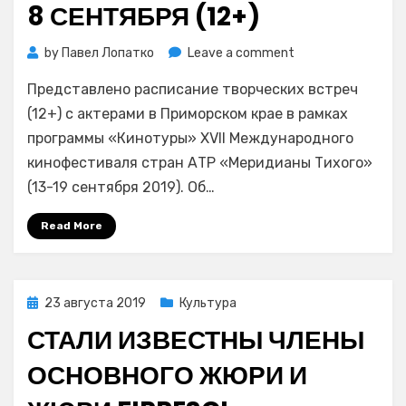
8 СЕНТЯБРЯ (12+)
on
by
Павел Лопатко
Leave a comment
«Кинотуры»
Представлено расписание творческих встреч
«Меридианов
Тихого-2019»
(12+) с актерами в Приморском крае в рамках
стартуют
программы «Кинотуры» XVII Международного
8
кинофестиваля стран АТР «Меридианы Тихого»
сентября
(13-19 сентября 2019). Об…
(12+)
Read More
Posted
23 августа 2019
Культура
on
СТАЛИ ИЗВЕСТНЫ ЧЛЕНЫ
ОСНОВНОГО ЖЮРИ И