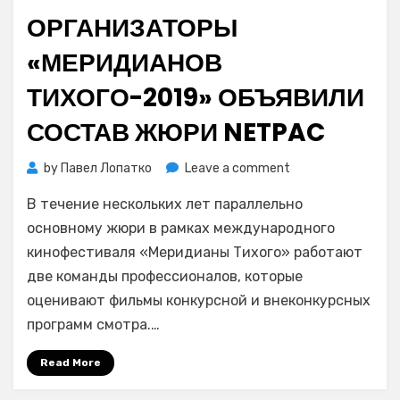
on
ОРГАНИЗАТОРЫ
«МЕРИДИАНОВ
ТИХОГО-2019» ОБЪЯВИЛИ
СОСТАВ ЖЮРИ NETPAC
on
by
Павел Лопатко
Leave a comment
Организаторы
В течение нескольких лет параллельно
«Меридианов
Тихого-2019»
основному жюри в рамках международного
объявили
кинофестиваля «Меридианы Тихого» работают
состав
две команды профессионалов, которые
жюри
оценивают фильмы конкурсной и внеконкурсных
NETPAC
программ смотра.…
Read More