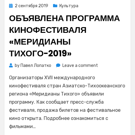
Posted
2 сентября 2019
Культура
on
ОБЪЯВЛЕНА ПРОГРАММА
КИНОФЕСТИВАЛЯ
«МЕРИДИАНЫ
ТИХОГО-2019»
on
by
Павел Лопатко
Leave a comment
Объявлена
Организаторы XVII международного
программа
кинофестиваля
кинофестиваля стран Азиатско-Тихоокеанского
«Меридианы
региона «Меридианы Тихого» объявили
Тихого-2019»
программу. Как сообщает пресс-служба
фестиваля, продажа билетов на фестивальное
кино открыта. Подробнее ознакомиться с
фильмами…