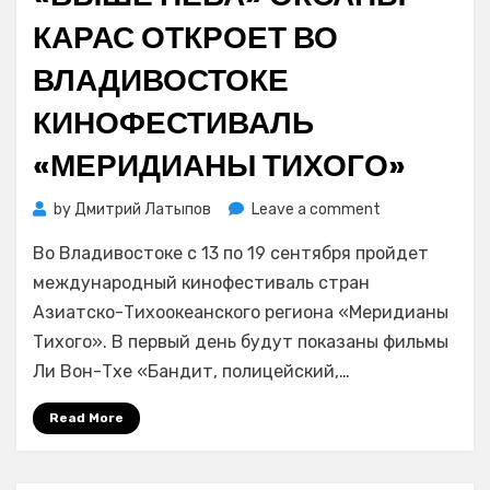
КАРАС ОТКРОЕТ ВО
ВЛАДИВОСТОКЕ
КИНОФЕСТИВАЛЬ
«МЕРИДИАНЫ ТИХОГО»
on
by
Дмитрий Латыпов
Leave a comment
«Выше
Во Владивостоке с 13 по 19 сентября пройдет
неба»
Оксаны
международный кинофестиваль стран
Карас
Азиатско-Тихоокеанского региона «Меридианы
откроет
Тихого». В первый день будут показаны фильмы
во
Ли Вон-Тхе «Бандит, полицейский,…
Владивостоке
кинофестивал
Read More
«Меридианы
Тихого»