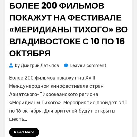
БОЛЕЕ 200 ФИЛЬМОВ
ПОКАЖУТ НА ФЕСТИВАЛЕ
«МЕРИДИАНЫ ТИХОГО» ВО
ВЛАДИВОСТОКЕ С 10 ПО 16
ОКТЯБРЯ
on
by
Дмитрий Латыпов
Leave a comment
Более
Более 200 фильмов покажут на XVIII
200
фильмов
Международном кинофестивале стран
покажут
Азиатского-Тихоокеанского региона
на
«Меридианы Тихого». Мероприятие пройдет с 10
фестивале
по 16 октября. Для зрителей будут открыты
«Меридианы
шесть…
Тихого»
во
Read More
Владивостоке