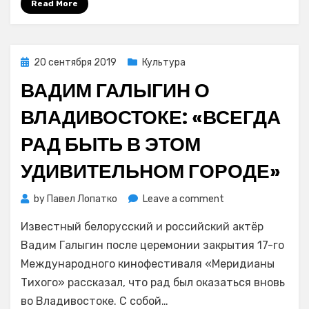
Read More
ый
международн
кинофестивал
стран
Posted
20 сентября 2019
Культура
Азиатско-
on
ВАДИМ ГАЛЫГИН О
Тихоокеанско
региона
ВЛАДИВОСТОКЕ: «ВСЕГДА
«Меридианы
Тихого»
РАД БЫТЬ В ЭТОМ
УДИВИТЕЛЬНОМ ГОРОДЕ»
on
by
Павел Лопатко
Leave a comment
Вадим
Известный белорусский и российский актёр
Галыгин
о
Вадим Галыгин после церемонии закрытия 17-го
Владивостоке:
Международного кинофестиваля «Меридианы
«Всегда
Тихого» рассказал, что рад был оказаться вновь
рад
во Владивостоке. С собой…
быть