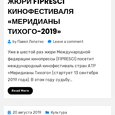
ЖЮРИ FIPRESCI
КИНОФЕСТИВАЛЯ
«МЕРИДИАНЫ
ТИХОГО-2019»
on
by
Павел Лопатко
Leave a comment
Стали
Уже в шестой раз жюри Международной
известны
члены
федерации кинопрессы (FIPRESCI) посетит
основного
международный кинофестиваль стран АТР
жюри
«Меридианы Тихого» (стартует 13 сентября
и
2019 года). В этом году судьбу…
жюри
FIPRESCI
Read More
кинофестиваля
«Меридианы
Тихого-2019»
Posted
20 августа 2019
Культура