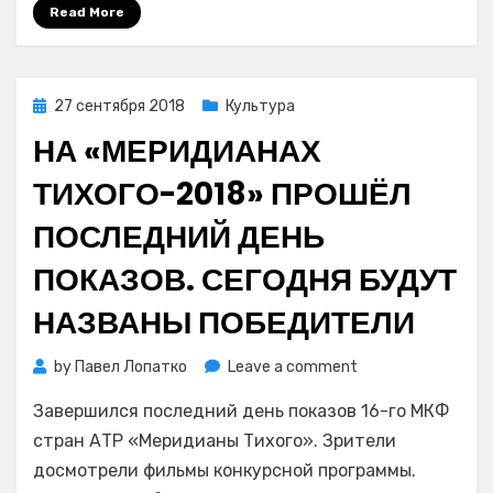
Read More
Posted
27 сентября 2018
Культура
on
НА «МЕРИДИАНАХ
ТИХОГО-2018» ПРОШЁЛ
ПОСЛЕДНИЙ ДЕНЬ
ПОКАЗОВ. СЕГОДНЯ БУДУТ
НАЗВАНЫ ПОБЕДИТЕЛИ
on
by
Павел Лопатко
Leave a comment
На
Завершился последний день показов 16-го МКФ
«Меридианах
Тихого-2018»
стран АТР «Меридианы Тихого». Зрители
прошёл
досмотрели фильмы конкурсной программы.
последний