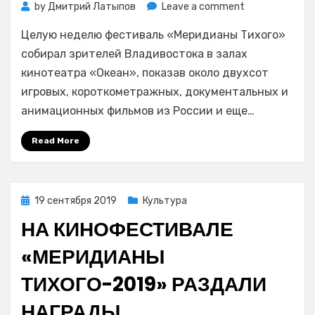
on
by
Дмитрий Латыпов
Leave a comment
Стали
Целую неделю фестиваль «Меридианы Тихого»
известны
победители
собирал зрителей Владивостока в залах
кинофестивал
кинотеатра «Океан», показав около двухсот
«Меридианы
игровых, короткометражных, документальных и
Тихого»
анимационных фильмов из России и еще…
во
Владивостоке
Read More
Posted
19 сентября 2019
Культура
on
НА КИНОФЕСТИВАЛЕ
«МЕРИДИАНЫ
ТИХОГО-2019» РАЗДАЛИ
НАГРАДЫ