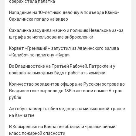
озерах стала палатка
Нападение на 10-летнюю девочку в подъезде Южно-
Сахалинска попало на видео
Сахалинка засудила мэрию и полицию Невельска из-за
штрафа за использование виброколонки
Корвет «Гремящий» запустил из Авачинского залива
«Калибр» по полигону «Кура»
Во Владивостоке на Третьей Рабочей, Патрокле и у
вокзала на выходных будут работать ярмарки
Количество резидентов офшора на Русском острове во
Владивостоке выросло до 138 с активом свыше 6 трлн
рубле
Автобус насмерть сбил медведя на мильковской трассе
на Камчатке
В Козыревске на Камчатке объявили чрезвычайный
класс пожарной опасности