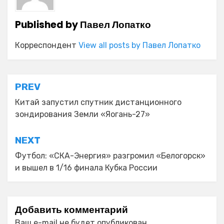
Published by
Павел Лопатко
Корреспондент
View all posts by Павел Лопатко
Навигация
PREV
по
Китай запустил спутник дистанционного
зондирования Земли «Яогань-27»
записям
NEXT
Футбол: «СКА-Энергия» разгромил «Белогорск»
и вышел в 1/16 финала Кубка России
Добавить комментарий
Ваш e-mail не будет опубликован.