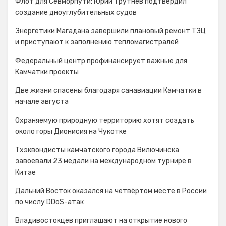
Флот для Севморпути: Юрий Трутнев подтвердил
создание дноуглубительных судов
Энергетики Магадана завершили плановый ремонт ТЭЦ
и приступают к заполнению тепломагистралей
Федеральный центр профинансирует важные для
Камчатки проекты
Две жизни спасены благодаря санавиации Камчатки в
начале августа
Охраняемую природную территорию хотят создать
около горы Дионисия на Чукотке
Тхэквондисты камчатского города Вилючинска
завоевали 23 медали на международном турнире в
Китае
Дальний Восток оказался на четвёртом месте в России
по числу DDoS-атак
Владивостокцев приглашают на открытие нового