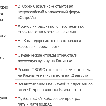
В Южно-Сахалинске стартовал
Южно-
всероссийский молодежный форум
од
«ОстроVa»
ны
Хуснуллин рассказал о перспективах
строительства моста на Сахалин
ого
На Командорских островах начался
т
массовый нерест нерки
Студенческие отряды отработали
т.
лососевую путину на Камчатке
Ремонт ПВОЛС с отключением интернета
на Камчатке начнут в ночь на 12 августа
Землетрясение магнитудой 3,7 произошло
я
возле Петропавловска-Камчатского
судно
Футбол: «СКА-Хабаровск» проиграл
пятый матч подряд