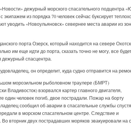
 «Новости» дежурный морского спасательного подцентра «
с экипажем из порядка 70 человек сейчас буксирует теплох
ют уводить «Новоульяновск» севернее места аварии из зо
анского порта Озерск, который находится на севере Охотск
ько им еще идти до порта, сказать точно не могу, все буде
л дежурный спасцентра.
удовладелец, он определит, куда судно отправится на ремон
ольшом морозильном рыболовном траулере (БМРТ)
ки Владивосток) взорвался картер главного двигателя,
е один человек погиб, двое пострадали. Пожар на борту
ладелец сообщил об аварии в спасательные службы спуст
передали в морском спасательном центре. Следствие и
. Во вторник двух пострадавших моряков эвакуировали на 