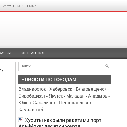
WPMS HTML SITEMAP
ОРОВЬЕ
ИНТЕРЕСНОЕ
,
НОВОСТИ ПО ГОРОДАМ
Владивосток
-
Хабаровск
-
Благовещенск
-
Биробиджан
-
Якутск
-
Магадан
-
Анадырь
-
Южно-Сахалинск
-
Петропавловск-
Камчатский
Хуситы накрыли ракетами порт
Аль-Моха: десятки жертв