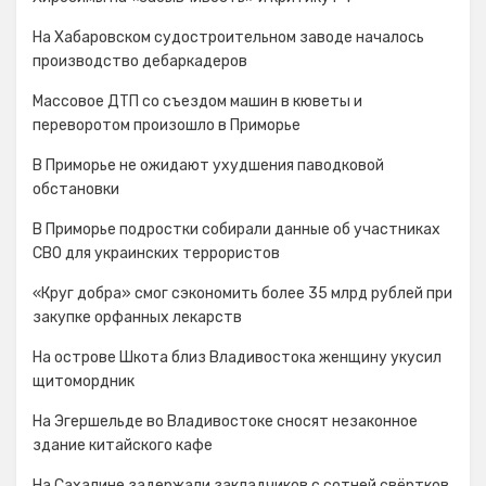
На Хабаровском судостроительном заводе началось
производство дебаркадеров
Массовое ДТП со съездом машин в кюветы и
переворотом произошло в Приморье
В Приморье не ожидают ухудшения паводковой
обстановки
В Приморье подростки собирали данные об участниках
СВО для украинских террористов
«Круг добра» смог сэкономить более 35 млрд рублей при
закупке орфанных лекарств
На острове Шкота близ Владивостока женщину укусил
щитомордник
На Эгершельде во Владивостоке сносят незаконное
здание китайского кафе
На Сахалине задержали закладчиков с сотней свёртков