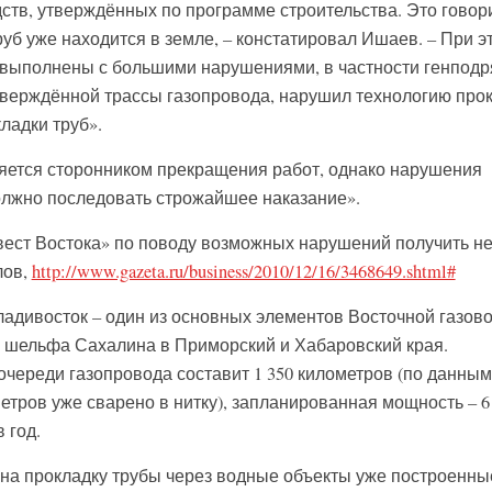
ств, утверждённых по программе строительства. Это говор
труб уже находится в земле, – констатировал Ишаев. – При э
 выполнены с большими нарушениями, в частности генподр
тверждённой трассы газопровода, нарушил технологию про
ладки труб».
ляется сторонником прекращения работ, однако нарушения
олжно последовать строжайшее наказание».
ест Востока» по поводу возможных нарушений получить н
лов,
http://www.gazeta.ru/business/2010/12/16/3468649.shtml#
дивосток – один из основных элементов Восточной газов
с шельфа Сахалина в Приморский и Хабаровский края.
очереди газопровода составит 1 350 километров (по данным
метров уже сварено в нитку), запланированная мощность – 6
 год.
 на прокладку трубы через водные объекты уже построенны