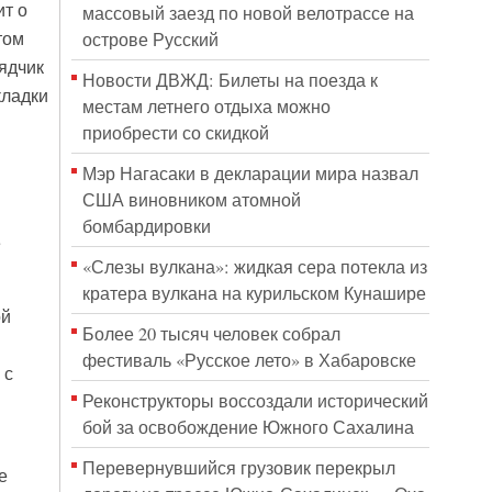
ит о
массовый заезд по новой велотрассе на
том
острове Русский
ядчик
Новости ДВЖД: Билеты на поезда к
кладки
местам летнего отдыха можно
приобрести со скидкой
Мэр Нагасаки в декларации мира назвал
США виновником атомной
бомбардировки
е
«Слезы вулкана»: жидкая сера потекла из
кратера вулкана на курильском Кунашире
ой
Более 20 тысяч человек собрал
фестиваль «Русское лето» в Хабаровске
 с
Реконструкторы воссоздали исторический
бой за освобождение Южного Сахалина
Перевернувшийся грузовик перекрыл
е