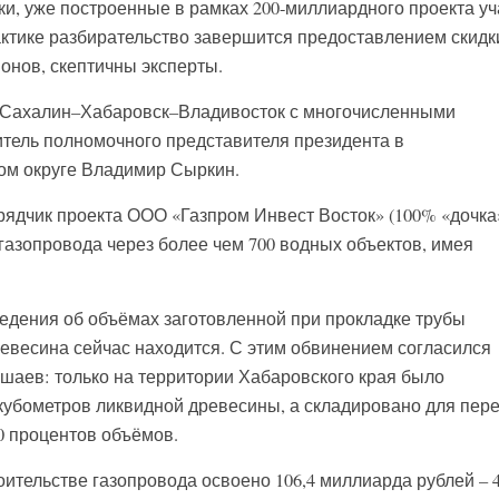
ки, уже построенные в рамках 200-миллиардного проекта уч
рактике разбирательство завершится предоставлением скидк
онов, скептичны эксперты.
д Сахалин–Хабаровск–Владивосток с многочисленными
тель полномочного представителя президента в
м округе Владимир Сыркин.
рядчик проекта ООО «Газпром Инвест Восток» (100% «дочка
газопровода через более чем 700 водных объектов, имея
едения об объёмах заготовленной при прокладке трубы
древесина сейчас находится. С этим обвинением согласился
шаев: только на территории Хабаровского края было
 кубометров ликвидной древесины, а складировано для пер
0 процентов объёмов.
ительстве газопровода освоено 106,4 миллиарда рублей – 