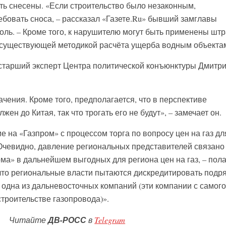
ыть снесены. «Если строительство было незаконным,
бовать сноса, – рассказал «Газете.Ru» бывший замглавы
ль. – Кроме того, к нарушителю могут быть применены шт
 существующей методикой расчёта ущерба водным объекта
 старший эксперт Центра политической конъюнктуры Дмитр
чения. Кроме того, предполагается, что в перспективе
ен до Китая, так что трогать его не будут», – замечает он.
 на «Газпром» с процессом торга по вопросу цен на газ дл
Очевидно, давление региональных представителей связано
ма» в дальнейшем выгодных для региона цен на газ, – пола
 что региональные власти пытаются дискредитировать подр
а одна из дальневосточных компаний (эти компании с самого
строительстве газопровода)».
Читайте
ДВ-РОСС
в
Telegram