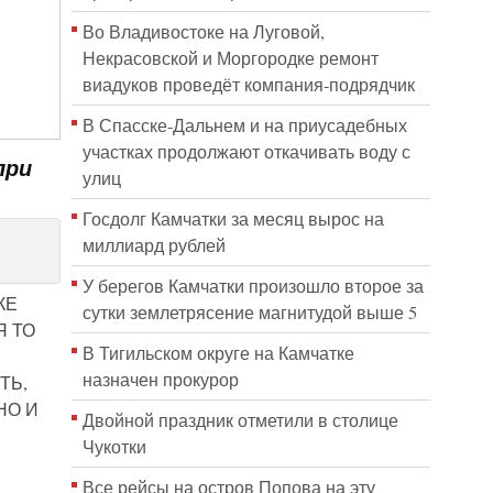
Во Владивостоке на Луговой,
Некрасовской и Моргородке ремонт
виадуков проведёт компания-подрядчик
В Спасске-Дальнем и на приусадебных
участках продолжают откачивать воду с
при
улиц
Госдолг Камчатки за месяц вырос на
миллиард рублей
У берегов Камчатки произошло второе за
КЕ
сутки землетрясение магнитудой выше 5
Я ТО
В Тигильском округе на Камчатке
назначен прокурор
ТЬ,
НО И
Двойной праздник отметили в столице
Чукотки
Все рейсы на остров Попова на эту