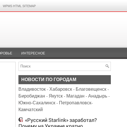
WPMS HTML SITEMAP
ОРОВЬЕ
ИНТЕРЕСНОЕ
НОВОСТИ ПО ГОРОДАМ
Владивосток
-
Хабаровск
-
Благовещенск
-
Биробиджан
-
Якутск
-
Магадан
-
Анадырь
-
Южно-Сахалинск
-
Петропавловск-
Камчатский
«Русский Starlink» заработал?
Почему на Украине кратно