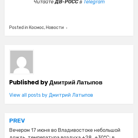
Читайте
ДВ-РОСС
в
Telegram
Posted in
Космос
,
Новости
Published by
Дмитрий Латыпов
View all posts by Дмитрий Латыпов
Навигация
PREV
по
Вечером 17 июня во Владивостоке небольшой
дождь, температура воздуха +28…+30°C; в