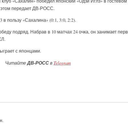
клуб «Сахалин» победил японский «Одзи Иглз» в гостевом
б этом передает ДВ-РОСС.
в пользу «Сахалина» (0:1, 3:0, 2:2).
еду подряд. Набрав в 10 матчах 24 очка, он занимает пер
ХЛ.
ыграет с японцами.
Читайте
ДВ-РОСС
в
Telegram
н.