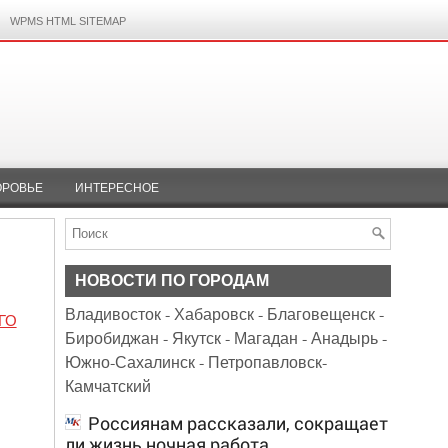
WPMS HTML SITEMAP
ОРОВЬЕ
ИНТЕРЕСНОЕ
НОВОСТИ ПО ГОРОДАМ
Владивосток
-
Хабаровск
-
Благовещенск
-
ГО
Биробиджан
-
Якутск
-
Магадан
-
Анадырь
-
Южно-Сахалинск
-
Петропавловск-
Камчатский
Россиянам рассказали, сокращает
ли жизнь ночная работа