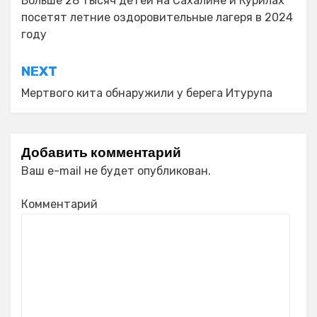
по
Больше 28 тысяч детей на Сахалине и Курилах
посетят летние оздоровительные лагеря в 2024
записям
году
NEXT
Мертвого кита обнаружили у берега Итурупа
Добавить комментарий
Ваш e-mail не будет опубликован.
Комментарий