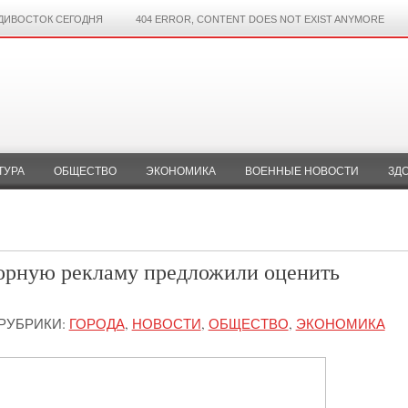
ДИВОСТОК СЕГОДНЯ
404 ERROR, CONTENT DOES NOT EXIST ANYMORE
ТУРА
ОБЩЕСТВО
ЭКОНОМИКА
ВОЕННЫЕ НОВОСТИ
ЗД
орную рекламу предложили оценить
РУБРИКИ:
ГОРОДА
,
НОВОСТИ
,
ОБЩЕСТВО
,
ЭКОНОМИКА