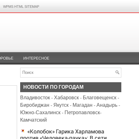
WPMS HTML SITEMAP
ОРОВЬЕ
ИНТЕРЕСНОЕ
НОВОСТИ ПО ГОРОДАМ
Владивосток
-
Хабаровск
-
Благовещенск
-
Биробиджан
-
Якутск
-
Магадан
-
Анадырь
-
Южно-Сахалинск
-
Петропавловск-
Камчатский
«Колобок» Гарика Харламова
против «Человека-паука»: В сети