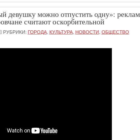
ый девушку можно отпустить одну»: реклам
ровчане считают оскорбительной
РУБРИКИ:
ГОРОДА
,
КУЛЬТУРА
,
НОВОСТИ
,
ОБЩЕСТВО