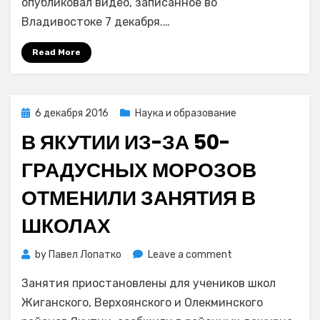
опубликовал видео, записанное во
пять
Владивостоке 7 декабря.…
минут
уговаривал
Read More
девочку
сесть
к
нему
Posted
6 декабря 2016
Наука и образование
в
on
В ЯКУТИИ ИЗ-ЗА 50-
машину.
И
ГРАДУСНЫХ МОРОЗОВ
она
в
ОТМЕНИЛИ ЗАНЯТИЯ В
итоге
села
ШКОЛАХ
on
by
Павел Лопатко
Leave a comment
В
Занятия приостановлены для учеников школ
Якутии
из-
Жиганского, Верхоянского и Олекминского
за