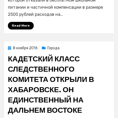
которой отказали в бесплатном школьном
в
питании и частичной компенсации в размере
закон
2500 рублей расходов на…
о
поддержке
Read More
родителей
школьников
—
представителей
Posted
8 ноября 2016
Города
коренных
on
КАДЕТСКИЙ КЛАСС
малочисленных
народов
СЛЕДСТВЕННОГО
Севера
КОМИТЕТА ОТКРЫЛИ В
ХАБАРОВСКЕ. ОН
ЕДИНСТВЕННЫЙ НА
ДАЛЬНЕМ ВОСТОКЕ