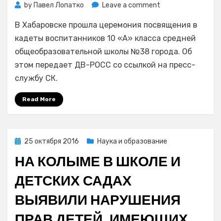
on
by
Павел Лопатко
Leave a comment
Кадетский
В Хабаровске прошла церемония посвящения в
класс
Следственного
кадеты воспитанников 10 «А» класса средней
комитета
общеобразовательной школы №38 города. Об
открыли
этом передает ДВ-РОСС со ссылкой на пресс-
в
службу СК.
Хабаровске.
Он
Read More
единственный
на
Дальнем
Востоке
Posted
25 октября 2016
Наука и образование
on
НА КОЛЫМЕ В ШКОЛЕ И
ДЕТСКИХ САДАХ
ВЫЯВИЛИ НАРУШЕНИЯ
ПРАВ ДЕТЕЙ, ИМЕЮЩИХ