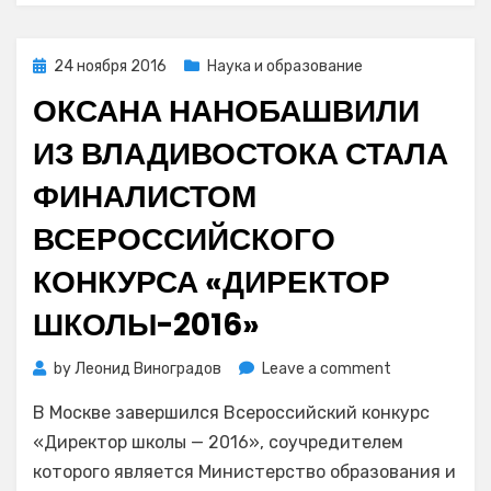
одной
из
школ
Posted
24 ноября 2016
Наука и образование
Благовещенска
on
ОКСАНА НАНОБАШВИЛИ
ИЗ ВЛАДИВОСТОКА СТАЛА
ФИНАЛИСТОМ
ВСЕРОССИЙСКОГО
КОНКУРСА «ДИРЕКТОР
ШКОЛЫ-2016»
on
by
Леонид Виноградов
Leave a comment
Оксана
В Москве завершился Всероссийский конкурс
Нанобашвили
из
«Директор школы — 2016», соучредителем
Владивосток
которого является Министерство образования и
стала