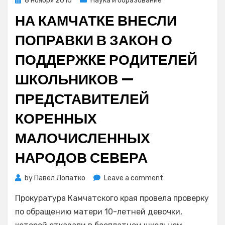
8 ноября 2016
Наука и образование
усиления
on
НА КАМЧАТКЕ ВНЕСЛИ
циклона
ПОПРАВКИ В ЗАКОН О
ПОДДЕРЖКЕ РОДИТЕЛЕЙ
ШКОЛЬНИКОВ —
ПРЕДСТАВИТЕЛЕЙ
КОРЕННЫХ
МАЛОЧИСЛЕННЫХ
НАРОДОВ СЕВЕРА
on
by
Павел Лопатко
Leave a comment
На
Прокуратура Камчатского края провела проверку
Камчатке
внесли
по обращению матери 10-летней девочки,
поправки