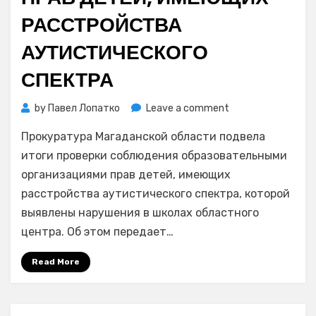
РАССТРОЙСТВА
АУТИСТИЧЕСКОГО
СПЕКТРА
on
by
Павел Лопатко
Leave a comment
На
Прокуратура Магаданской области подвела
Колыме
в
итоги проверки соблюдения образовательными
школе
организациями прав детей, имеющих
и
расстройства аутистического спектра, которой
детских
выявлены нарушения в школах областного
садах
центра. Об этом передает…
выявили
нарушения
Read More
прав
детей,
имеющих
расстройства