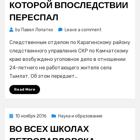
КОТОРОЙ ВПОСЛЕДСТВИИ
ПЕРЕСПАЛ
on
by
Павел Лопатко
Leave a comment
На
Следственным отделом по Карагинскому району
Камчатке
24-
следственного управления СКР по Камчатскому
летний
краю возбуждено уголовное дело в отношении
парень
24-летнего не работающего жителя села
спаивал
Тымлат. Об этом передает…
15-
летнюю
Read More
школьницу,
с
которой
впоследствии
Posted
10 ноября 2016
Наука и образование
переспал
on
ВО ВСЕХ ШКОЛАХ