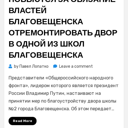
ВЛАСТЕЙ
БЛАГОВЕЩЕНСКА
ОТРЕМОНТИРОВАТЬ ДВОР
В ОДНОЙ ИЗ ШКОЛ
БЛАГОВЕЩЕНСКА
on
by
Павел Лопатко
Leave a comment
«Фронтовики»
Представители «Общероссийского народного
побьются
за
фронта», лидером которого является президент
обязание
России Владимир Путин, настаивают на
властей
принятии мер по благоустройству двора школы
Благовещенска
№2 города Благовещенска. Об этом передает…
отремонтировать
двор
Read More
в