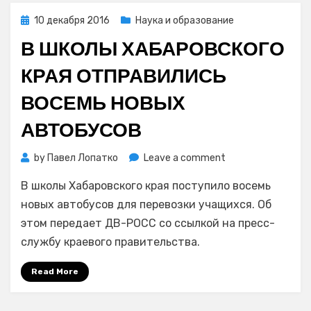
Posted
10 декабря 2016
Наука и образование
on
В ШКОЛЫ ХАБАРОВСКОГО
КРАЯ ОТПРАВИЛИСЬ
ВОСЕМЬ НОВЫХ
АВТОБУСОВ
on
by
Павел Лопатко
Leave a comment
В
В школы Хабаровского края поступило восемь
школы
Хабаровского
новых автобусов для перевозки учащихся. Об
края
этом передает ДВ-РОСС со ссылкой на пресс-
отправились
службу краевого правительства.
восемь
новых
Read More
автобусов