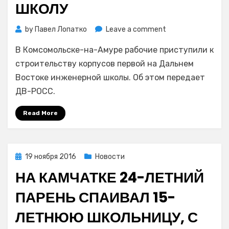
ШКОЛУ
on
by
Павел Лопатко
Leave a comment
В
В Комсомольске-на-Амуре рабочие приступили к
Комсомольске-
на-
строительству корпусов первой на Дальнем
Амуре
Востоке инженерной школы. Об этом передает
начали
ДВ-РОСС.
строить
первую
Read More
на
Дальнем
Востоке
инженерную
Posted
19 ноября 2016
Новости
школу
on
НА КАМЧАТКЕ 24-ЛЕТНИЙ
ПАРЕНЬ СПАИВАЛ 15-
ЛЕТНЮЮ ШКОЛЬНИЦУ, С