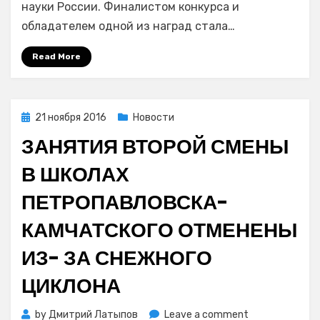
науки России. Финалистом конкурса и
финалистом
обладателем одной из наград стала…
Всероссийск
конкурса
Read More
«Директор
школы-2016»
Posted
21 ноября 2016
Новости
on
ЗАНЯТИЯ ВТОРОЙ СМЕНЫ
В ШКОЛАХ
ПЕТРОПАВЛОВСКА-
КАМЧАТСКОГО ОТМЕНЕНЫ
ИЗ- ЗА СНЕЖНОГО
ЦИКЛОНА
on
by
Дмитрий Латыпов
Leave a comment