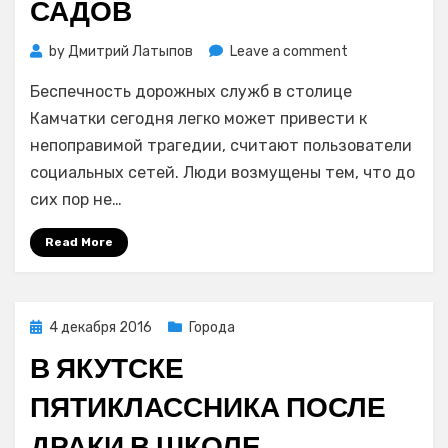
САДОВ
on
by
Дмитрий Латыпов
Leave a comment
С
Беспечность дорожных служб в столице
риском
для
Камчатки сегодня легко может привести к
жизни
непоправимой трагедии, считают пользователи
дети
социальных сетей. Люди возмущены тем, что до
в
сих пор не…
Петропавловс
Камчатском
Read More
через
сугробы
добираются
до
Posted
4 декабря 2016
Города
школ
on
В ЯКУТСКЕ
и
детских
ПЯТИКЛАССНИКА ПОСЛЕ
садов
ДРАКИ В ШКОЛЕ