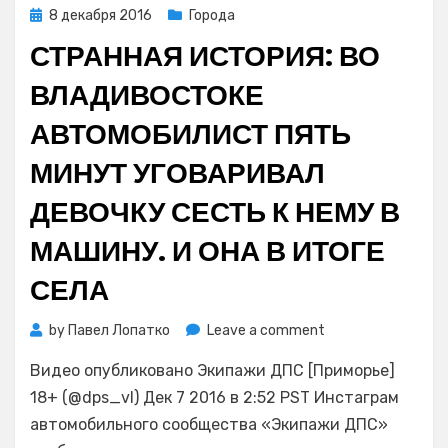
Posted
8 декабря 2016
Города
on
СТРАННАЯ ИСТОРИЯ: ВО
ВЛАДИВОСТОКЕ
АВТОМОБИЛИСТ ПЯТЬ
МИНУТ УГОВАРИВАЛ
ДЕВОЧКУ СЕСТЬ К НЕМУ В
МАШИНУ. И ОНА В ИТОГЕ
СЕЛА
on
by
Павел Лопатко
Leave a comment
Странная
Видео опубликовано Экипажи ДПС [Приморье]
история:
во
18+ (@dps_vl) Дек 7 2016 в 2:52 PST Инстаграм
Владивостоке
автомобильного сообщества «Экипажи ДПС»
автомобилист