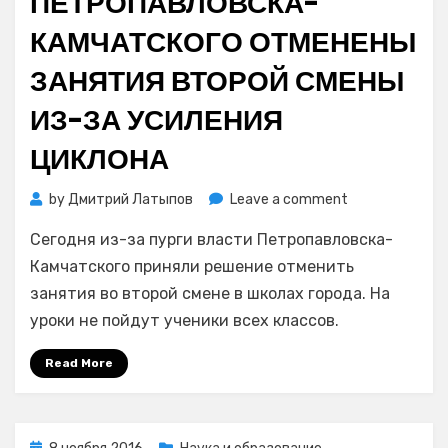
ПЕТРОПАВЛОВСКА-
КАМЧАТСКОГО ОТМЕНЕНЫ
ЗАНЯТИЯ ВТОРОЙ СМЕНЫ
ИЗ-ЗА УСИЛЕНИЯ
ЦИКЛОНА
on
by
Дмитрий Латыпов
Leave a comment
Во
Сегодня из-за пурги власти Петропавловска-
всех
школах
Камчатского приняли решение отменить
Петропавловс
занятия во второй смене в школах города. На
Камчатского
уроки не пойдут ученики всех классов.
отменены
занятия
Read More
второй
смены
из-
за
Posted