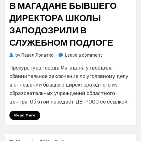
В МАГАДАНЕ БЫВШЕГО
ДИРЕКТОРА ШКОЛЫ
ЗАПОДОЗРИЛИ В
СЛУЖЕБНОМ ПОДЛОГЕ
on
by
Павел Лопатко
Leave a comment
В
Прокуратура города Магадана утвердила
Магадане
бывшего
обвинительное заключение по уголовному делу
директора
в отношении бывшего директора одного из
школы
образовательных учреждений областного
заподозрили
центра. Об этом передает ДВ-РОСС со ссылкой…
в
служебном
Read More
подлоге