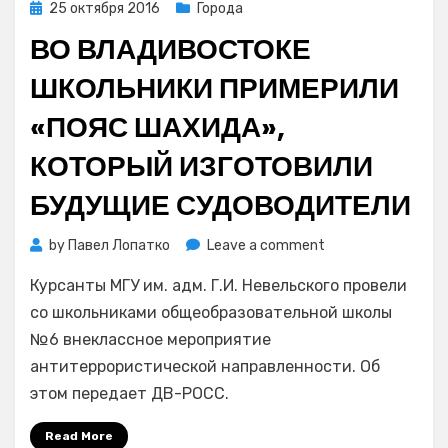
Posted
25 октября 2016
Города
аутистического
on
спектра
ВО ВЛАДИВОСТОКЕ
ШКОЛЬНИКИ ПРИМЕРИЛИ
«ПОЯС ШАХИДА»,
КОТОРЫЙ ИЗГОТОВИЛИ
БУДУЩИЕ СУДОВОДИТЕЛИ
on
by
Павел Лопатко
Leave a comment
Во
Курсанты МГУ им. адм. Г.И. Невельского провели
Владивостоке
школьники
со школьниками общеобразовательной школы
примерили
№6 внеклассное мероприятие
«пояс
антитеррористической направленности. Об
шахида»,
этом передает ДВ-РОСС.
который
изготовили
Read More
будущие