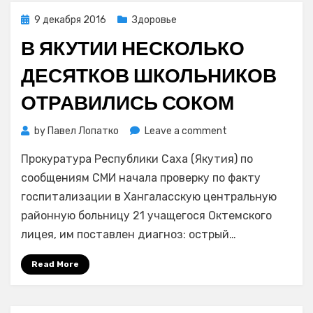
Posted
9 декабря 2016
Здоровье
on
В ЯКУТИИ НЕСКОЛЬКО
ДЕСЯТКОВ ШКОЛЬНИКОВ
ОТРАВИЛИСЬ СОКОМ
on
by
Павел Лопатко
Leave a comment
В
Прокуратура Республики Саха (Якутия) по
Якутии
несколько
сообщениям СМИ начала проверку по факту
десятков
госпитализации в Хангаласскую центральную
школьников
районную больницу 21 учащегося Октемского
отравились
лицея, им поставлен диагноз: острый…
соком
Read More