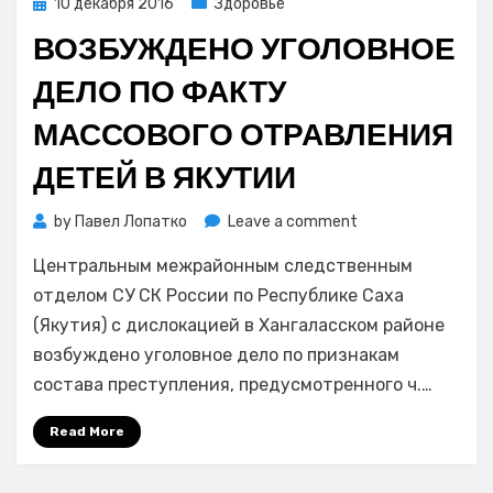
Posted
10 декабря 2016
Здоровье
on
ВОЗБУЖДЕНО УГОЛОВНОЕ
ДЕЛО ПО ФАКТУ
МАССОВОГО ОТРАВЛЕНИЯ
ДЕТЕЙ В ЯКУТИИ
on
by
Павел Лопатко
Leave a comment
Возбуждено
Центральным межрайонным следственным
уголовное
дело
отделом СУ СК России по Республике Саха
по
(Якутия) с дислокацией в Хангаласском районе
факту
возбуждено уголовное дело по признакам
массового
состава преступления, предусмотренного ч.…
отравления
детей
Read More
в
Якутии