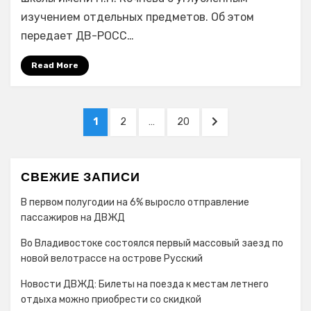
Якутии
изучением отдельных предметов. Об этом
передает ДВ-РОСС…
Read More
Навигация
PAGE
PAGE
PAGE
NEXT
1
2
…
20
по
PAGE
записям
СВЕЖИЕ ЗАПИСИ
В первом полугодии на 6% выросло отправление
пассажиров на ДВЖД
Во Владивостоке состоялся первый массовый заезд по
новой велотрассе на острове Русский
Новости ДВЖД: Билеты на поезда к местам летнего
отдыха можно приобрести со скидкой