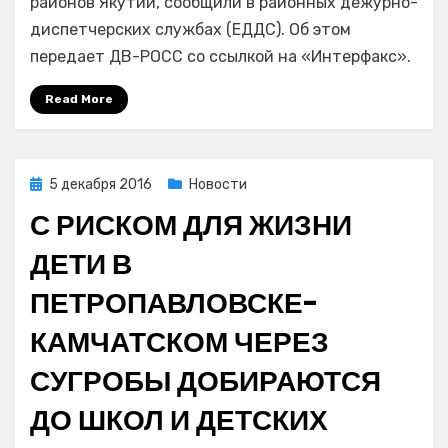
районов Якутии, сообщили в районных дежурно-
50-
диспетчерских службах (ЕДДС). Об этом
градусных
передает ДВ-РОСС со ссылкой на «Интерфакс».
морозов
отменили
Read More
занятия
в
школах
Posted
5 декабря 2016
Новости
on
С РИСКОМ ДЛЯ ЖИЗНИ
ДЕТИ В
ПЕТРОПАВЛОВСКЕ-
КАМЧАТСКОМ ЧЕРЕЗ
СУГРОБЫ ДОБИРАЮТСЯ
ДО ШКОЛ И ДЕТСКИХ