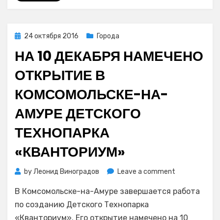
судоводители
Posted
24 октября 2016
Города
on
НА 10 ДЕКАБРЯ НАМЕЧЕНО
ОТКРЫТИЕ В
КОМСОМОЛЬСКЕ-НА-
АМУРЕ ДЕТСКОГО
ТЕХНОПАРКА
«КВАНТОРИУМ»
on
by
Леонид Виноградов
Leave a comment
На
В Комсомольске-на-Амуре завершается работа
10
декабря
по созданию Детского Технопарка
намечено
«Кванториум». Его открытие намечено на 10