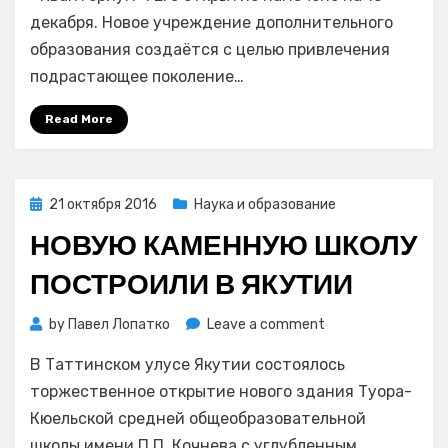
открытие
декабря. Новое учреждение дополнительного
в
образования создаётся с целью привлечения
Комсомольск
подрастающее поколение…
на-
Амуре
Read More
детского
технопарка
«Кванториум
Posted
21 октября 2016
Наука и образование
on
НОВУЮ КАМЕННУЮ ШКОЛУ
ПОСТРОИЛИ В ЯКУТИИ
on
by
Павел Лопатко
Leave a comment
Новую
В Таттинском улусе Якутии состоялось
каменную
школу
торжественное открытие нового здания Туора-
построили
Кюельской средней общеобразовательной
в
школы имени П.П. Кочнева с углубленным