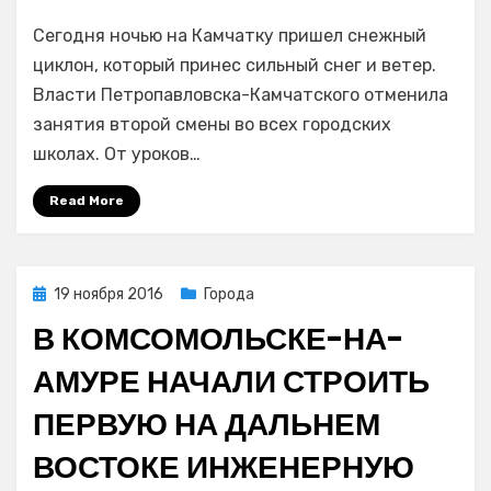
Занятия
Сегодня ночью на Камчатку пришел снежный
второй
смены
циклон, который принес сильный снег и ветер.
в
Власти Петропавловска-Камчатского отменила
школах
занятия второй смены во всех городских
Петропавловс
школах. От уроков…
Камчатского
отменены
Read More
из-
за
снежного
циклона
Posted
19 ноября 2016
Города
on
В КОМСОМОЛЬСКЕ-НА-
АМУРЕ НАЧАЛИ СТРОИТЬ
ПЕРВУЮ НА ДАЛЬНЕМ
ВОСТОКЕ ИНЖЕНЕРНУЮ