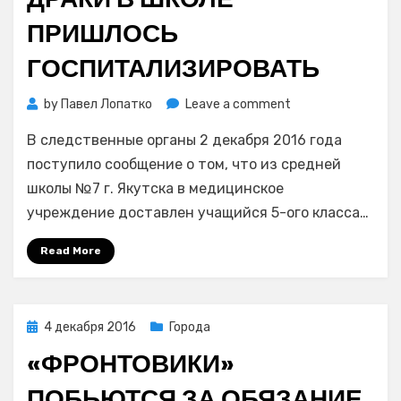
ПРИШЛОСЬ
ГОСПИТАЛИЗИРОВАТЬ
on
by
Павел Лопатко
Leave a comment
В
В следственные органы 2 декабря 2016 года
Якутске
пятиклассника
поступило сообщение о том, что из средней
после
школы №7 г. Якутска в медицинское
драки
учреждение доставлен учащийся 5-ого класса…
в
школе
Read More
пришлось
госпитализирова
Posted
4 декабря 2016
Города
on
«ФРОНТОВИКИ»
ПОБЬЮТСЯ ЗА ОБЯЗАНИЕ